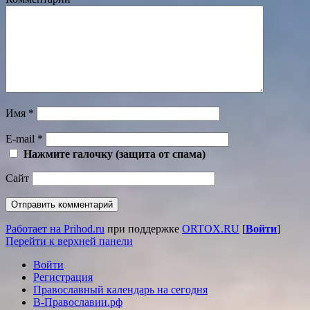
Имя
*
E-mail
*
Нажмите галочку (защита от спама)
Сайт
Работает на Prihod.ru
при поддержке
ORTOX.RU
[
Войти
]
Перейти к верхней панели
Войти
Регистрация
Православный календарь на сегодня
В-Православии.рф