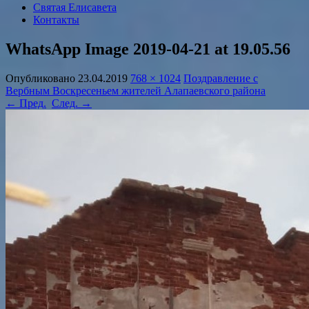
Святая Елисавета
Контакты
WhatsApp Image 2019-04-21 at 19.05.56
Опубликовано
23.04.2019
768 × 1024
Поздравление с
Вербным Воскресеньем жителей Алапаевского района
← Пред.
След. →