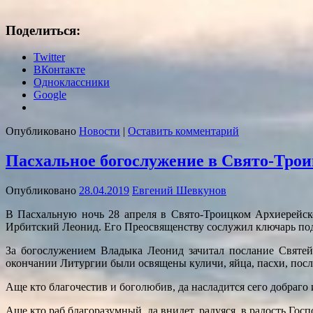
Поделиться:
Twitter
ВКонтакте
Одноклассники
Google
Опубликовано
Новости
|
Оставить комментарий
Пасхальное богослужение в Свято-Трои
Опубликовано
28.04.2019
Евгений Шевкунов
В Пасхальную ночь 28 апреля в Свято-Троицком Архиерейск
Ирбитский Леонид. Его Преосвященству сослужил ключарь по
За богослужением Владыка Леонид зачитал послание Святе
окончании Литургии были освящены куличи, яйца, пасхи, пос
Аще кто благочестив и боголюбив, да насладится сего добраго 
Аще кто раб благоразумный, да внидет, радуяся, в радость Госп