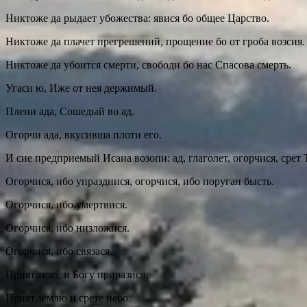
Никтоже да рыдает убожества: явися бо общее Царство.
Никтоже да плачет прегрешений, прощение бо от гроба возсия.
Никтоже да убоится смерти, свободи бо нас Спасова смерть.
Угаси ю, Иже от нея держимый.
Плени ада, Сошедый во ад.
Огорчи ада, вкусивша плоти его.
И сие предприемый Исаиа возопи: ад, глаголет, огорчися, срет 
Огорчися, ибо упразднися, огорчися, ибо поруган бысть.
Огорчися, ибо умертвися.
Огорчися, ибо низложися.
Огорчися, ибо связася.
Прият тело, и Богу приразися.
Прият землю и срете небо.