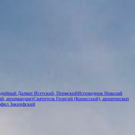
добный Далмат Исетский, Пермский
Исповедник Николай
й, архимандрит
Святитель Георгий (Конисский), архиепископ
фил Закинфский