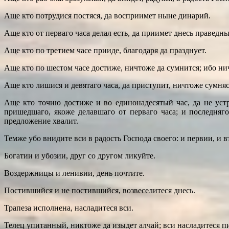
Аще кто потрудися постяся, да восприимет ныне динарий.
Аще кто от перваго часа делал есть, да приимет днесь праведны
Аще кто по третием часе прииде, благодаря да празднует.
Аще кто по шестом часе достиже, ничтоже да сумнится; ибо ни
Аще кто лишися и девятаго часа, да приступит, ничтоже сумняс
Аще кто точию достиже и во единонадесятый час, да не уст
пришедшаго, якоже делавшаго от перваго часа; и последняго
предложение хвалит.
Темже убо внидите вси в радость Господа своего: и первии, и 
Богатии и убозии, друг со другом ликуйте.
Воздержницы и ленивии, день почтите.
Постившийся и не постившийся, возвеселитеся днесь.
Трапеза исполнена, насладитеся вси.
Телец упитанный, никтоже да изыдет алчай; вси насладитеся п