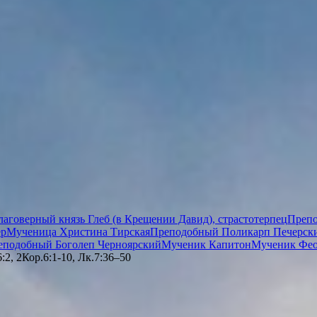
лаговерный князь Глеб (в Крещении Давид), страстотерпец
Препо
ер
Мученица Христина Тирская
Преподобный Поликарп Печерски
еподобный Боголеп Черноярский
Мученик Капитон
Мученик Фео
:2, 2Кор.6:1-10, Лк.7:36–50