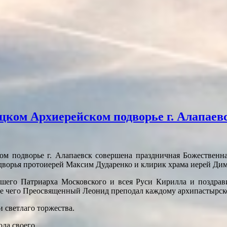
цком Архиерейском подворье г. Алапаев
ом подворье г. Алапаевск совершена праздничная Божественна
дворья протоиерей Максим Дударенко и клирик храма иерей Д
йшего Патриарха Московского и всея Руси Кирилла и поздра
ле чего Преосвященный Леонид преподал каждому архипастырско
и светлаго торжества.
ода своего.