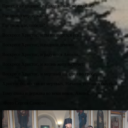
Прият, еже видяше, и впаде во еже не видяше.
Где твое, смерте, жало?
Где твоя, аде, победа?
Воскресе Христос, и ты низверглся еси.
Воскресе Христос, и падоша демони.
Воскресе Христос, и радуются Ангели.
Воскресе Христос, и жизнь жительствует.
Воскресе Христос, и мертвый ни един во гробе.
Христос бо, востав от мертвых, Начаток усопших бысть.
Тому слава и держава во веки веков. Аминь.
Фото Сергея Самкова