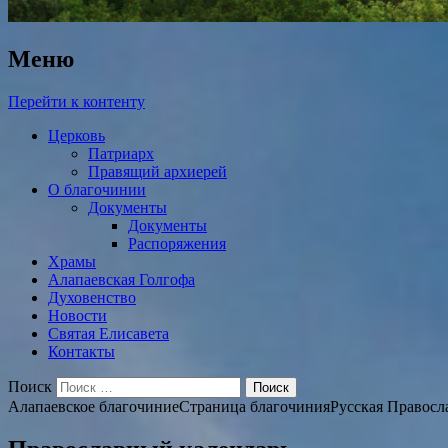
Меню
Перейти к контенту
Церковь
Патриарх
Правящий архиерей
О благочинии
Документы
Документы
Распоряжения
Храмы
Алапаевская Голгофа
Духовенство
Новости
Святая Елисавета
Контакты
Поиск
Алапаевское благочиние
Страница благочиния
Русская Правосл