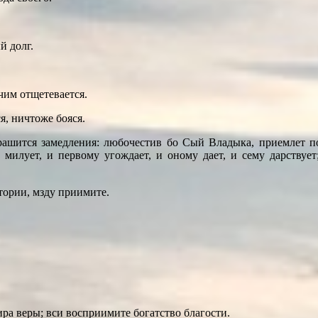
й долг.
чим отщетевается.
я, ничтоже бояся.
рашится замедления: любочестив бо Сый Владыка, приемлет пос
 милует, и первому угождает, и оному дает, и сему дарствует;
втории, мзду приимите.
ира веры; вси восприимите богатство благости.