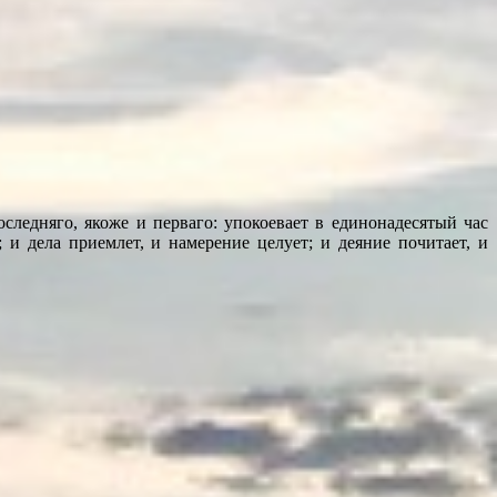
ледняго, якоже и перваго: упокоевает в единонадесятый час
 и дела приемлет, и намерение целует; и деяние почитает, и