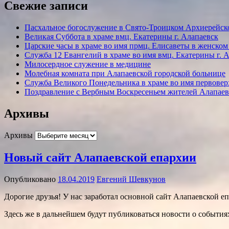
Свежие записи
Пасхальное богослужение в Свято-Троицком Архиерейско
Великая Суббота в храме вмц. Екатерины г. Алапаевск
Царские часы в храме во имя прмц. Елисаветы в женском
Служба 12 Евангелий в храме во имя вмц. Екатерины г. 
Милосердное служение в медицине
Молебная комната при Алапаевской городской больнице
Служба Великого Понедельника в храме во имя первовер
Поздравление с Вербным Воскресеньем жителей Алапаев
Архивы
Архивы
Новый сайт Алапаевской епархии
Опубликовано
18.04.2019
Евгений Шевкунов
Дорогие друзья! У нас заработал основной сайт Алапаевской 
Здесь же в дальнейшем будут публиковаться новости о событи