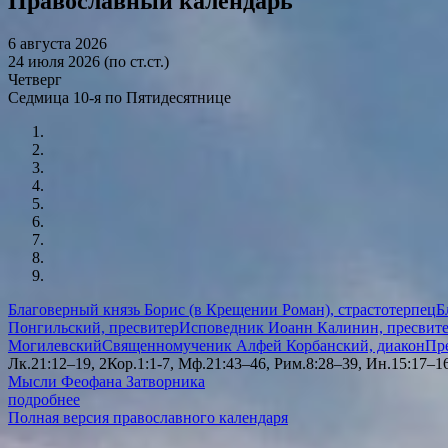
Православный календарь
6 августа 2026
24 июля 2026 (по ст.ст.)
Четверг
Седмица 10-я по Пятидесятнице
Благоверный князь Борис (в Крещении Роман), страстотерпец
Б
Понгильский, пресвитер
Исповедник Иоанн Калинин, пресвит
Могилевский
Священномученик Алфей Корбанский, диакон
Пр
Лк.21:12–19, 2Кор.1:1-7, Мф.21:43–46, Рим.8:28–39, Ин.15:17–16
Мысли Феофана Затворника
подробнее
Полная версия православного календаря