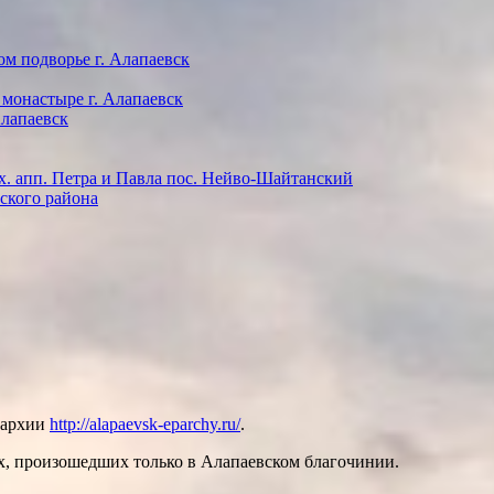
м подворье г. Алапаевск
 монастыре г. Алапаевск
Алапаевск
х. апп. Петра и Павла пос. Нейво-Шайтанский
ского района
епархии
http://alapaevsk-eparchy.ru/
.
ях, произошедших только в Алапаевском благочинии.