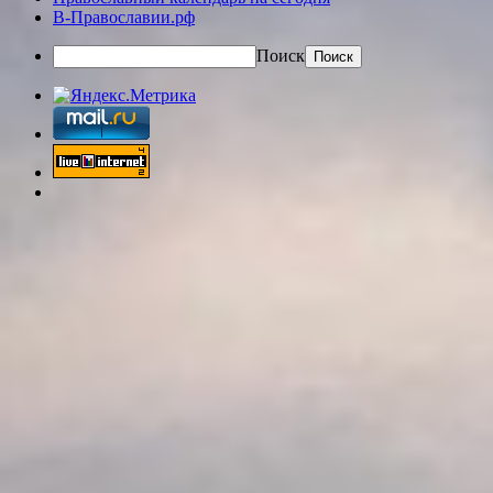
В-Православии.рф
Поиск