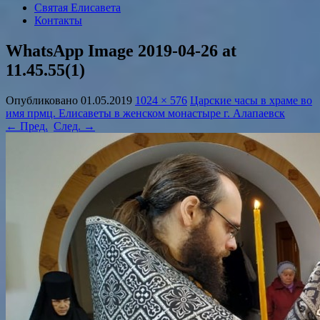
Святая Елисавета
Контакты
WhatsApp Image 2019-04-26 at
11.45.55(1)
Опубликовано
01.05.2019
1024 × 576
Царские часы в храме во
имя прмц. Елисаветы в женском монастыре г. Алапаевск
← Пред.
След. →