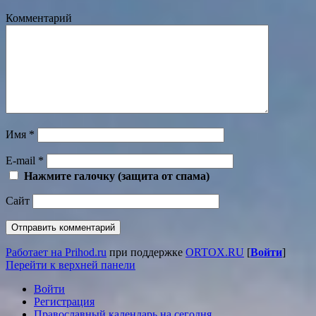
Комментарий
Имя
*
E-mail
*
Нажмите галочку (защита от спама)
Сайт
Работает на Prihod.ru
при поддержке
ORTOX.RU
[
Войти
]
Перейти к верхней панели
Войти
Регистрация
Православный календарь на сегодня