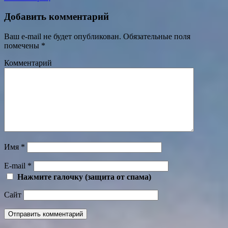
Добавить комментарий
Ваш e-mail не будет опубликован.
Обязательные поля
помечены
*
Комментарий
Имя
*
E-mail
*
Нажмите галочку (защита от спама)
Сайт