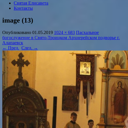
Святая Елисавета
Контакты
image (13)
Опубликовано
01.05.2019
1024 × 683
Пасхальное
богослужение в Свято-Троицком Архиерейском подворье г.
Алапаевск
← Пред.
След. →