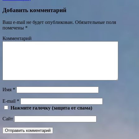
Добавить комментарий
Ваш e-mail не будет опубликован.
Обязательные поля
помечены
*
Комментарий
Имя
*
E-mail
*
Нажмите галочку (защита от спама)
Сайт