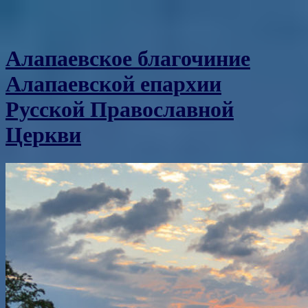
Алапаевское благочиние
Алапаевской епархии
Русской Православной
Церкви