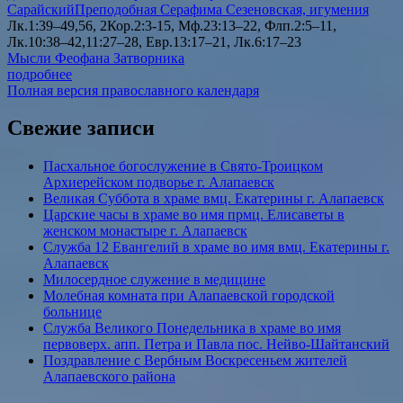
Сарайский
Преподобная Серафима Сезеновская, игумения
Лк.1:39–49,56, 2Кор.2:3-15, Мф.23:13–22, Флп.2:5–11,
Лк.10:38–42,11:27–28, Евр.13:17–21, Лк.6:17–23
Мысли Феофана Затворника
подробнее
Полная версия православного календаря
Свежие записи
Пасхальное богослужение в Свято-Троицком
Архиерейском подворье г. Алапаевск
Великая Суббота в храме вмц. Екатерины г. Алапаевск
Царские часы в храме во имя прмц. Елисаветы в
женском монастыре г. Алапаевск
Служба 12 Евангелий в храме во имя вмц. Екатерины г.
Алапаевск
Милосердное служение в медицине
Молебная комната при Алапаевской городской
больнице
Служба Великого Понедельника в храме во имя
первоверх. апп. Петра и Павла пос. Нейво-Шайтанский
Поздравление с Вербным Воскресеньем жителей
Алапаевского района