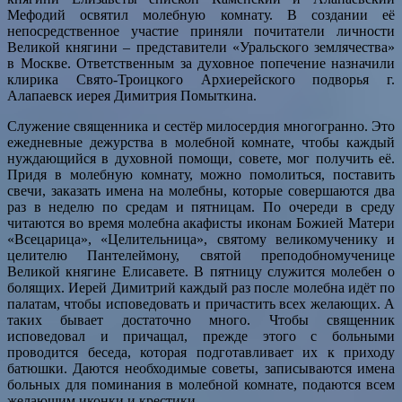
Мефодий освятил молебную комнату. В создании её
непосредственное участие приняли почитатели личности
Великой княгини – представители «Уральского землячества»
в Москве. Ответственным за духовное попечение назначили
клирика Свято-Троицкого Архиерейского подворья г.
Алапаевск иерея Димитрия Помыткина.
Служение священника и сестёр милосердия многогранно. Это
ежедневные дежурства в молебной комнате, чтобы каждый
нуждающийся в духовной помощи, совете, мог получить её.
Придя в молебную комнату, можно помолиться, поставить
свечи, заказать имена на молебны, которые совершаются два
раз в неделю по средам и пятницам. По очереди в среду
читаются во время молебна акафисты иконам Божией Матери
«Всецарица», «Целительница», святому великомученику и
целителю Пантелеймону, святой преподобномученице
Великой княгине Елисавете. В пятницу служится молебен о
болящих. Иерей Димитрий каждый раз после молебна идёт по
палатам, чтобы исповедовать и причастить всех желающих. А
таких бывает достаточно много. Чтобы священник
исповедовал и причащал, прежде этого с больными
проводится беседа, которая подготавливает их к приходу
батюшки. Даются необходимые советы, записываются имена
больных для поминания в молебной комнате, подаются всем
желающим иконки и крестики.