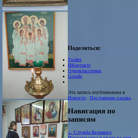
Поделиться:
Twitter
ВКонтакте
Одноклассники
Google
Эта запись опубликована в
Новости
.
Постоянная ссылка
.
Навигация по
записям
←
Служба Великого
Понедельника в храме во имя