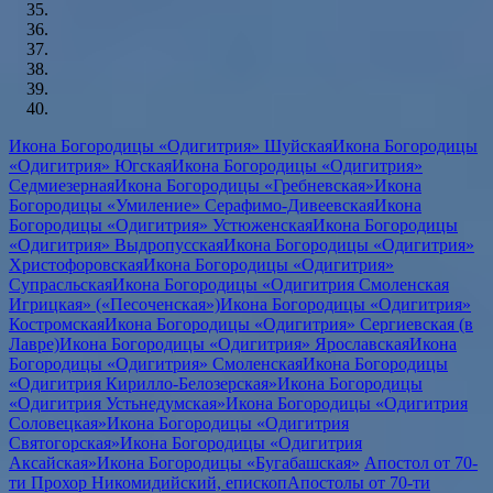
Икона Богородицы «Одигитрия» Шуйская
Икона Богородицы
«Одигитрия» Югская
Икона Богородицы «Одигитрия»
Седмиезерная
Икона Богородицы «Гребневская»
Икона
Богородицы «Умиление» Серафимо-Дивеевская
Икона
Богородицы «Одигитрия» Устюженская
Икона Богородицы
«Одигитрия» Выдропусская
Икона Богородицы «Одигитрия»
Христофоровская
Икона Богородицы «Одигитрия»
Супрасльская
Икона Богородицы «Одигитрия Смоленская
Игрицкая» («Песоченская»)
Икона Богородицы «Одигитрия»
Костромская
Икона Богородицы «Одигитрия» Сергиевская (в
Лавре)
Икона Богородицы «Одигитрия» Ярославская
Икона
Богородицы «Одигитрия» Смоленская
Икона Богородицы
«Одигитрия Кирилло-Белозерская»
Икона Богородицы
«Одигитрия Устьнедумская»
Икона Богородицы «Одигитрия
Соловецкая»
Икона Богородицы «Одигитрия
Святогорская»
Икона Богородицы «Одигитрия
Аксайская»
Икона Богородицы «Бугабашская»
Апостол от 70-
ти Прохор Никомидийский, епископ
Апостолы от 70-ти