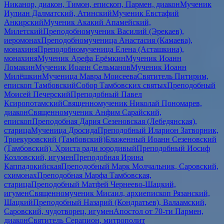
Никанор, диакон, Тимон, епископ, Пармен, диакон
Мученик
Иулиан Далматский, Атинский
Мученик Евстафий
Анкирский
Мученик Акакий Апамейский,
Милетский
Преподобномученик Василий (Эрекаев),
иеромонах
Преподобномученица Анастасия (Камаева),
монахиня
Преподобномученица Елена (Асташкина),
монахиня
Мученик Арефа Ерёмкин
Мученик Иоанн
Ломакин
Мученик Иоанн Сельманов
Мученик Иоанн
Милёшкин
Мученица Мавра Моисеева
Святитель Питирим,
епископ Тамбовский
Собор Тамбовских святых
Преподобный
Моисей Печерский
Преподобный Павел
Ксиропотамский
Священномученик Николай Пономарев,
диакон
Священномученик Анфим Сарайский,
епископ
Преподобная Дария Сезеновская (Лебедянская),
старица
Мученица Дросида
Преподобный Иларион Затворник,
Троекуровский (Тамбовский)
Блаженный Иоанн Сезеновский
(Тамбовский), Христа ради юродивый
Преподобный Иосиф
Козловский, игумен
Преподобная Ирина
Каппадокийская
Преподобный Марк Молчальник, Саровский,
схимонах
Преподобная Марфа Тамбовская,
старица
Преподобный Матфей Чернеево-Шацкий,
игумен
Священномученик Мисаил, архиепископ Рязанский,
Шацкий
Преподобный Назарий (Кондратьев), Валаамский,
Саровский, чудотворец, игумен
Апостол от 70-ти Пармен,
диакон
Святитель Серапион, митрополит