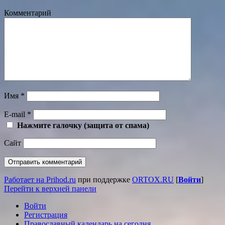
Комментарий
Имя
*
E-mail
*
Нажмите галочку (защита от спама)
Сайт
Работает на Prihod.ru
при поддержке
ORTOX.RU
[
Войти
]
Перейти к верхней панели
Войти
Регистрация
Православный календарь на сегодня