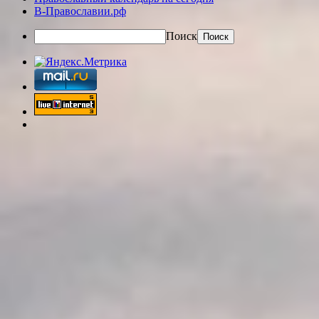
В-Православии.рф
Поиск